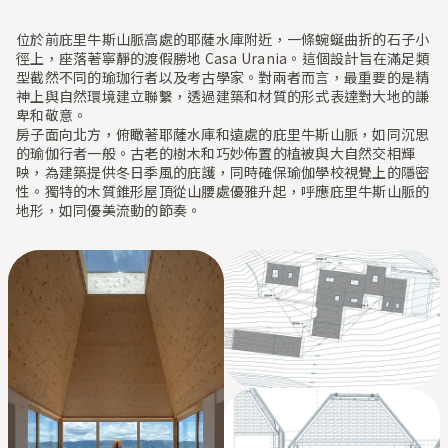
位於前庇里牛斯山脈高處的耶薩水庫附近，一條蜿蜒曲折的石子小
徑上，座落著寧靜的渡假勝地 Casa Urania。這個設計旨在滿足類
型截然不同的瑜珈行者以及考古學家。對兩者而言，最重要的是精
神上與自然環境建立聯繫，透過建築和材質的形式表達對大地的謙
卑和敬意。
房子面向北方，俯瞰著耶薩水庫和遠處的庇里牛斯山脈，如同沉思
的瑜伽行者一般。古老的樹木和巧妙佈置的植被與大自然交相輝
映，為建築提供冬日季風的庇護，同時確保瑜伽學校視覺上的隱密
性。獨特的木質錐形屋頂從山腰處優雅升起，呼應庇里牛斯山脈的
地形，如同優美流動的節奏。