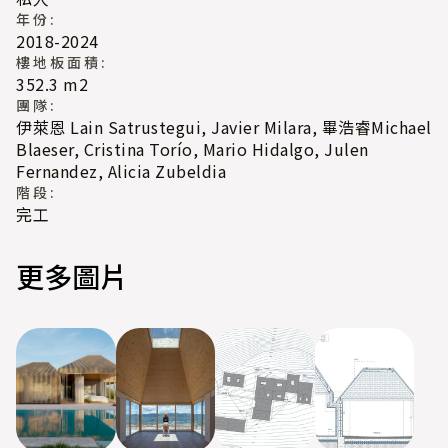
年份:
2018-2024
樓地板面積:
352.3 m2
團隊:
伊萊恩 Lain Satrustegui, Javier Milara, 畢浩睿Michael
Blaeser, Cristina Torío, Mario Hidalgo, Julen
Fernandez, Alicia Zubeldia
階段:
完工
更多圖片