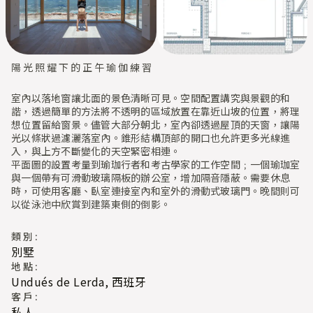
陽光照耀下的正午瑜伽練習
室內以落地窗讓北面的景色清晰可見。空間配置講究與景觀的和
諧，透過簡單的方法將不透明的區域放置在靠近山坡的位置，將理
想位置留給窗景。儘管大部分朝北，室內卻透過屋頂的天窗，讓陽
光以條狀過濾灑落室內。錐形結構頂部的開口也允許更多光線進
入，與上方不斷變化的天空緊密相連。
平面圖的設置考量到瑜珈行者和考古學家的工作空間﹔一個瑜珈室
與一個帶有可滑動玻璃隔板的辦公室，增加隔音隱蔽。需要休息
時，可使用客廳、臥室連接室內和室外的滑動式玻璃門。晚間則可
以從泳池中欣賞到建築東側的倒影。
類別:
別墅
地點:
Undués de Lerda, 西班牙
客戶:
私人